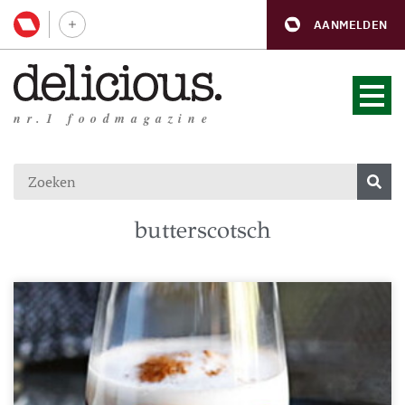
AANMELDEN
nr.1 foodmagazine
butterscotsch