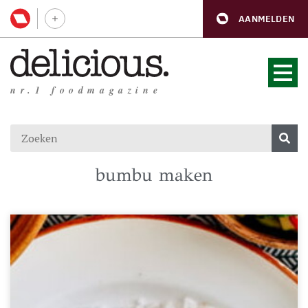
AANMELDEN
nr.1 foodmagazine
bumbu maken