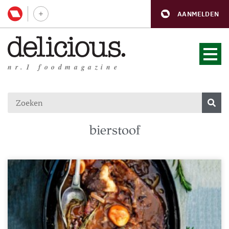
AANMELDEN
nr.1 foodmagazine
bierstoof