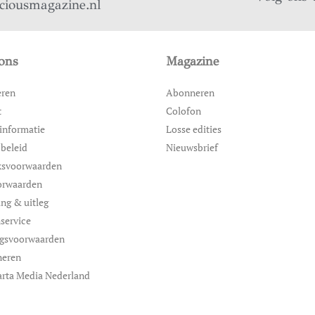
iciousmagazine.nl
ons
Magazine
eren
Abonneren
t
Colofon
informatie
Losse edities
 beleid
Nieuwsbrief
ksvoorwaarden
orwaarden
ing & uitleg
service
ngsvoorwaarden
neren
rta Media Nederland