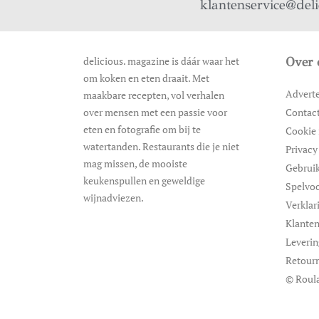
klantenservice@del
delicious. magazine is dáár waar het
Over 
om koken en eten draait. Met
Advert
maakbare recepten, vol verhalen
over mensen met een passie voor
Contac
eten en fotografie om bij te
Cookie 
watertanden. Restaurants die je niet
Privacy
mag missen, de mooiste
Gebrui
keukenspullen en geweldige
Spelvo
wijnadviezen.
Verklar
Klanten
Leveri
Retour
© Roula