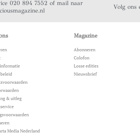
vice 020 894 7552 of mail naar
Volg ons 
iciousmagazine.nl
ons
Magazine
eren
Abonneren
t
Colofon
informatie
Losse edities
 beleid
Nieuwsbrief
ksvoorwaarden
orwaarden
ing & uitleg
service
ngsvoorwaarden
neren
rta Media Nederland