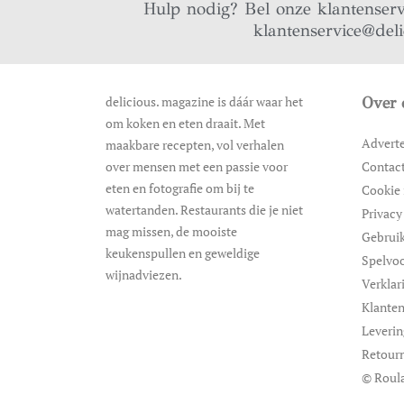
Hulp nodig? Bel onze klantenser
klantenservice@del
delicious. magazine is dáár waar het
Over 
om koken en eten draait. Met
Advert
maakbare recepten, vol verhalen
over mensen met een passie voor
Contac
eten en fotografie om bij te
Cookie 
watertanden. Restaurants die je niet
Privacy
mag missen, de mooiste
Gebrui
keukenspullen en geweldige
Spelvo
wijnadviezen.
Verklar
Klanten
Leveri
Retour
© Roula