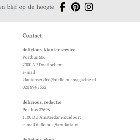
en blijf op de hoogte
Contact
delicious. klantenservice
Postbus 606
7000 AP Doetinchem
e-mail
klantenservice@deliciousmagazine.nl
020 894 7552
delicious. redactie
Postbus 22693
1100 DD Amsterdam-Zuidoost
e-mail delicious@roularta.nl
delicious. shop