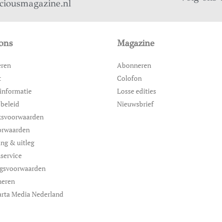
iciousmagazine.nl
ons
Magazine
eren
Abonneren
t
Colofon
informatie
Losse edities
 beleid
Nieuwsbrief
ksvoorwaarden
orwaarden
ing & uitleg
service
ngsvoorwaarden
neren
rta Media Nederland