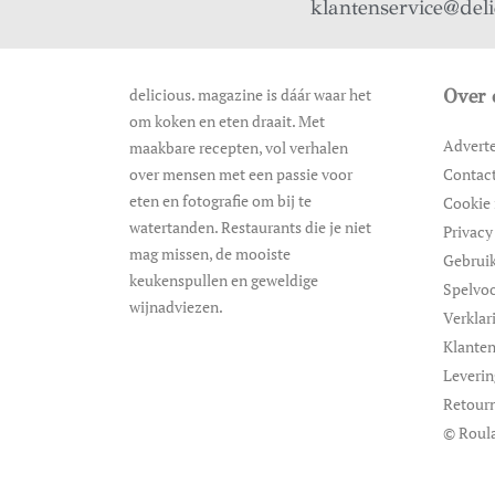
klantenservice@del
delicious. magazine is dáár waar het
Over 
om koken en eten draait. Met
Advert
maakbare recepten, vol verhalen
over mensen met een passie voor
Contac
eten en fotografie om bij te
Cookie 
watertanden. Restaurants die je niet
Privacy
mag missen, de mooiste
Gebrui
keukenspullen en geweldige
Spelvo
wijnadviezen.
Verklar
Klanten
Leveri
Retour
© Roula