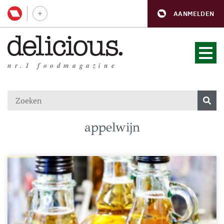
AANMELDEN
nr.1 foodmagazine
appelwijn