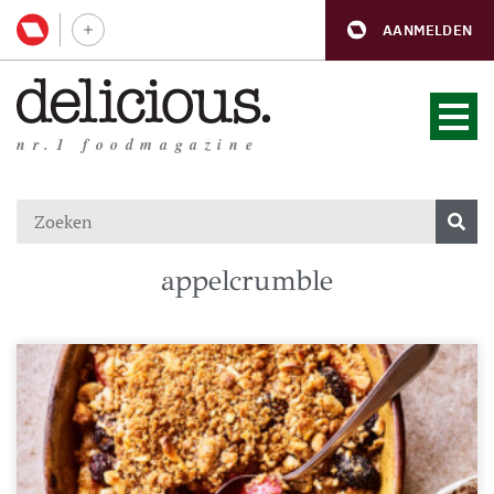
AANMELDEN
nr.1 foodmagazine
appelcrumble