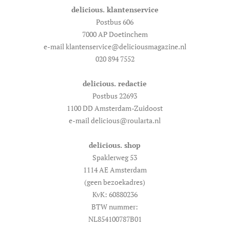
delicious. klantenservice
Postbus 606
7000 AP Doetinchem
e-mail klantenservice@deliciousmagazine.nl
020 894 7552
delicious. redactie
Postbus 22693
1100 DD Amsterdam-Zuidoost
e-mail delicious@roularta.nl
delicious. shop
Spaklerweg 53
1114 AE Amsterdam
(geen bezoekadres)
KvK: 60880236
BTW nummer:
NL854100787B01