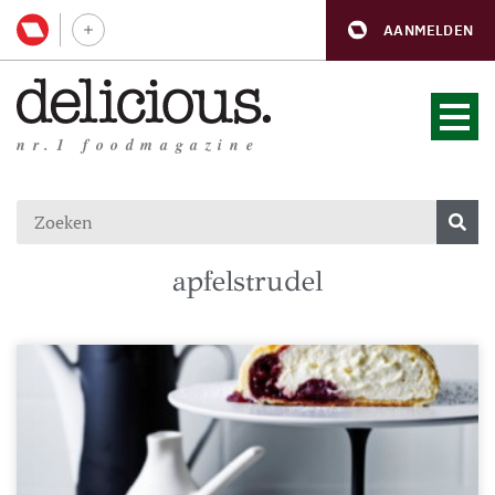
AANMELDEN
nr.1 foodmagazine
apfelstrudel