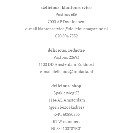
delicious. klantenservice
Postbus 606
7000 AP Doetinchem
e-mail klantenservice@deliciousmagazine.nl
020 894 7552
delicious. redactie
Postbus 22693
1100 DD Amsterdam-Zuidoost
e-mail delicious@roularta.nl
delicious. shop
Spaklerweg 53
1114 AE Amsterdam
(geen bezoekadres)
KvK: 60880236
BTW nummer:
NL854100787B01