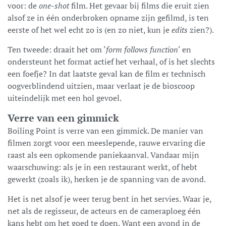
voor: de
one-shot
film. Het gevaar bij films die eruit zien
alsof ze in één onderbroken opname zijn gefilmd, is ten
eerste of het wel echt zo is (en zo niet, kun je
edits
zien?).
Ten tweede: draait het om ‘
form follows function
‘ en
ondersteunt het format actief het verhaal, of is het slechts
een foefje? In dat laatste geval kan de film er technisch
oogverblindend uitzien, maar verlaat je de bioscoop
uiteindelijk met een hol gevoel.
Verre van een gimmick
Boiling Point is verre van een gimmick. De manier van
filmen zorgt voor een meeslepende, rauwe ervaring die
raast als een opkomende paniekaanval. Vandaar mijn
waarschuwing: als je in een restaurant werkt, of hebt
gewerkt (zoals ik), herken je de spanning van de avond.
Het is net alsof je weer terug bent in het servies. Waar je,
net als de regisseur, de acteurs en de cameraploeg één
kans hebt om het goed te doen. Want een avond in de