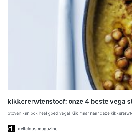
kikkererwtenstoof: onze 4 beste vega s
Stoven kan ook heel goed vega! Kijk maar naar deze kikkererwte
delicious.magazine