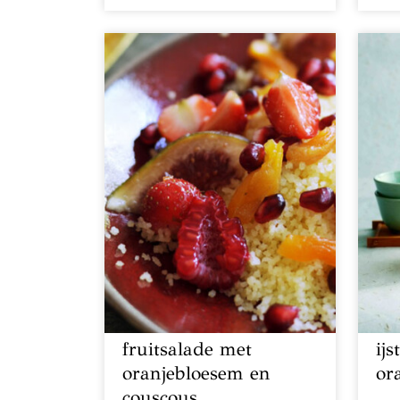
fruitsalade met
ij
oranjebloesem en
or
couscous