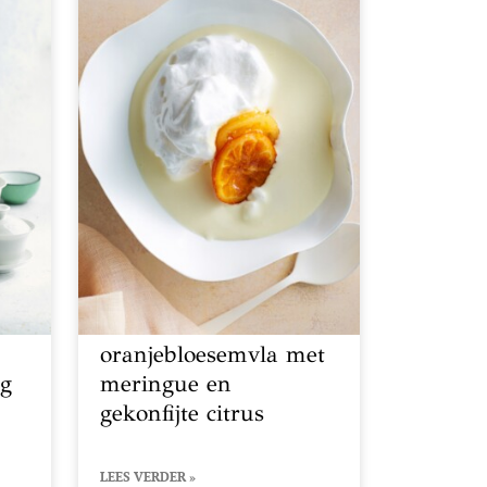
oranjebloesemvla met
ng
meringue en
gekonfijte citrus
LEES VERDER »