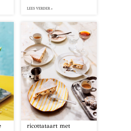
LEES VERDER »
e
ricottataart met