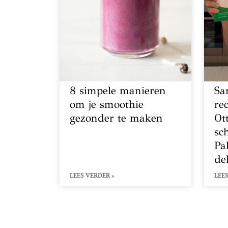
8 simpele manieren
Sa
om je smoothie
re
gezonder te maken
Ot
sc
Pa
de
LEES VERDER »
LEES