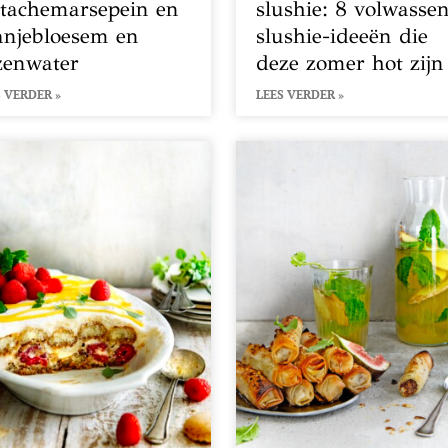
stachemarsepein en
slushie: 8 volwasse
anjebloesem en
slushie-ideeën die
zenwater
deze zomer hot zijn
 VERDER »
LEES VERDER »