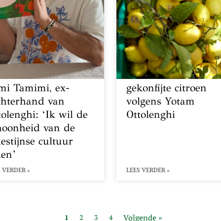
mi Tamimi, ex-
gekonfijte citroen
chterhand van
volgens Yotam
tolenghi: ‘Ik wil de
Ottolenghi
hoonheid van de
lestijnse cultuur
len’
 VERDER »
LEES VERDER »
Volgende »
1
2
3
4