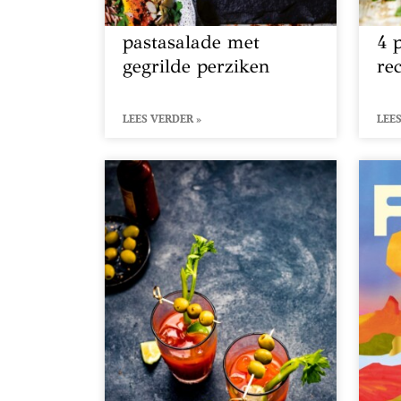
pastasalade met
4 
gegrilde perziken
re
LEES VERDER »
LEES