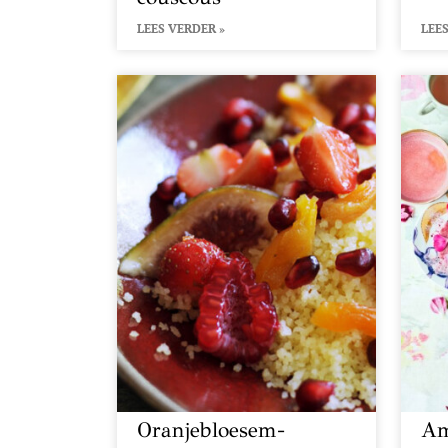
LEES VERDER »
LEES
Oranjebloesem-
Am