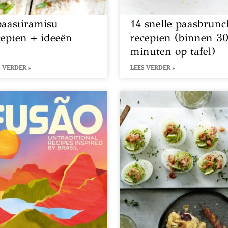
paastiramisu
14 snelle paasbrunc
cepten + ideeën
recepten (binnen 3
minuten op tafel)
 VERDER »
LEES VERDER »