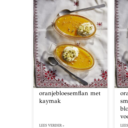
oranjebloesemflan met
or
kaymak
sm
bl
vo
LEES VERDER »
LEES