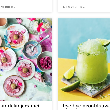
 VERDER »
LEES VERDER »
andelanjers met
bye bye neonblauw