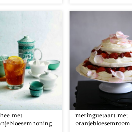
sthee met
meringuetaart met
anjebloesemhoning
oranjebloesemroom