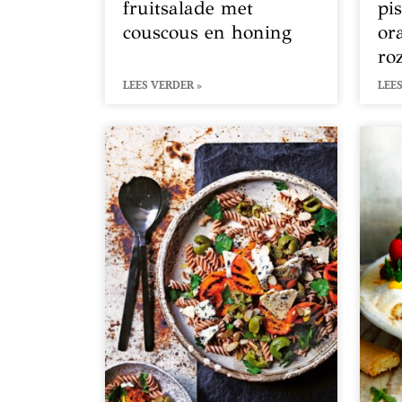
fruitsalade met
pi
couscous en honing
or
ro
LEES VERDER »
LEES