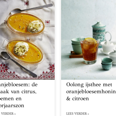
anjebloesem: de
Oolong ijsthee met
aak van citrus,
oranjebloesemhoni
oemen en
& citroen
orjaarszon
 VERDER »
LEES VERDER »